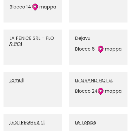
Blocco 14
mappa
LA FENICE SRL – FLO
Dejavu
& POI
Blocco 6
mappa
Lamuli
LE GRAND HOTEL
Blocco 24
mappa
LE STREGHE s.r.l.
Le Toppe