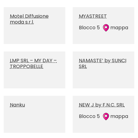
Motel Diffusione
MYASTREET
moda s.r.l.
Blocco 5
mappa
LMP SRL – MY DAY –
NAMASTE’ by SUNCI
TROPPOBELLE
SRL
Nanku
NEW J by F.N.C. SRL
Blocco 5
mappa