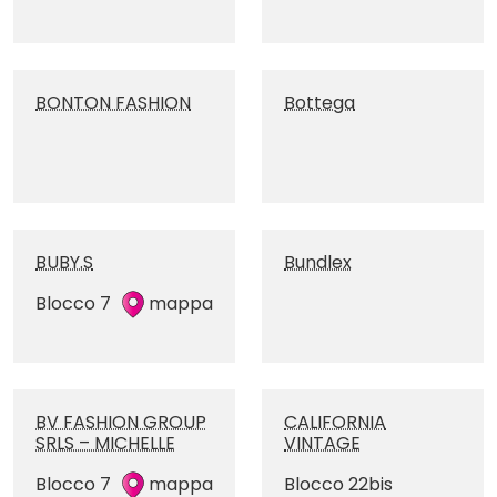
BONTON FASHION
Bottega
BUBY.S
Bundlex
Blocco 7
mappa
BV FASHION GROUP
CALIFORNIA
SRLS – MICHELLE
VINTAGE
Blocco 7
mappa
Blocco 22bis