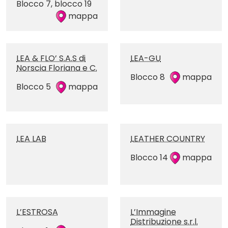
Blocco 7, blocco 19
mappa
LEA & FLO’ S.A.S di
LEA-GU
Norscia Floriana e C.
Blocco 8
mappa
Blocco 5
mappa
LEA LAB
LEATHER COUNTRY
Blocco 14
mappa
L’ESTROSA
L’Immagine
Distribuzione s.r.l.