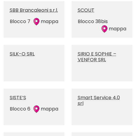
SBB Brancaleoni s.r.l.
SCOUT
Blocco 7
mappa
Blocco 38bis
mappa
SILK-O SRL
SIRIO E SOPHIE –
VENFOR SRL
SISTE’S
Smart Service 4.0
srl
Blocco 6
mappa