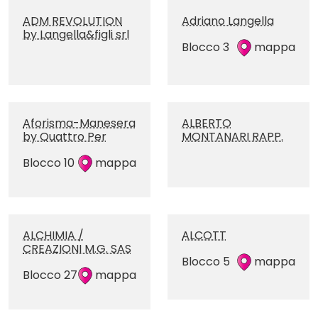
ADM REVOLUTION
Adriano Langella
by Langella&figli srl
Blocco 3
mappa
Aforisma-Manesera
ALBERTO
by Quattro Per
MONTANARI RAPP.
Blocco 10
mappa
ALCHIMIA /
ALCOTT
CREAZIONI M.G. SAS
Blocco 5
mappa
Blocco 27
mappa