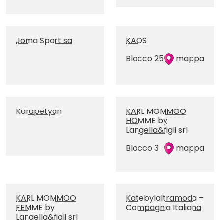
Joma Sport sa
KAOS
Blocco 25
mappa
Karapetyan
KARL MOMMOO
HOMME by
Langella&figli srl
Blocco 3
mappa
KARL MOMMOO
Katebylaltramoda –
FEMME by
Compagnia Italiana
Langella&figli srl