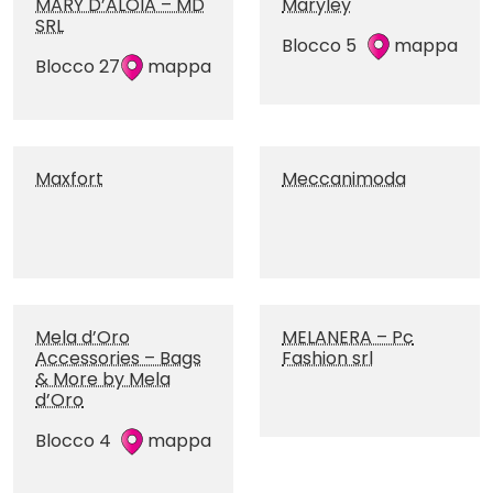
MARY D’ALOIA – MD
Maryley
SRL
Blocco 5
mappa
Blocco 27
mappa
Maxfort
Meccanimoda
Mela d’Oro
MELANERA – Pc
Accessories – Bags
Fashion srl
& More by Mela
d’Oro
Blocco 4
mappa