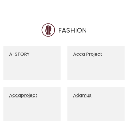
FASHION
A-STORY
Acca Project
Accaproject
Adamus