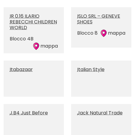
IR 0.16 ILARIO
ISLO SRL – GENEVE
REBECCHI CHILDREN
SHOES
WORLD
Blocco 8
mappa
Blocco 4B
mappa
Itabazaar
Italian Style
J.B4 Just Before
Jack Natural Trade