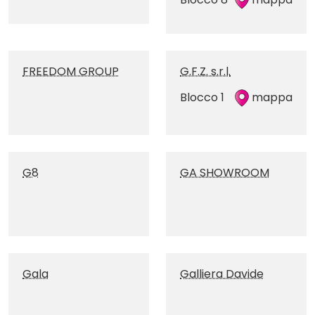
FREEDOM GROUP
G.F.Z. s.r.l.
Blocco 1
mappa
G8
GA SHOWROOM
Gala
Galliera Davide