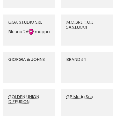
GGA STUDIO SRL
M.C. SRL – GIL
SANTUCCI
Blocco 2A
mappa
GIORGIA & JOHNS
BRAND srl
GOLDEN UNION
GP Moda Snc
DIFFUSION