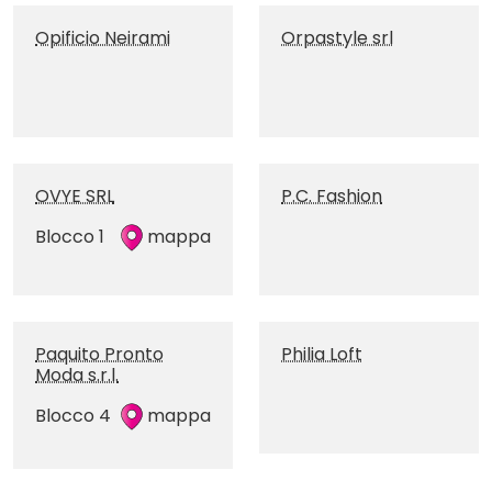
Opificio Neirami
Orpastyle srl
OVYE SRL
P.C. Fashion
Blocco 1
mappa
Paquito Pronto
Philia Loft
Moda s.r.l.
Blocco 4
mappa