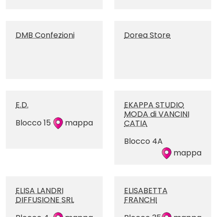
DMB Confezioni
Dorea Store
E.D.
EKAPPA STUDIO
MODA di VANCINI
Blocco 15
mappa
CATIA
Blocco 4A
mappa
ELISA LANDRI
ELISABETTA
DIFFUSIONE SRL
FRANCHI