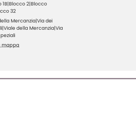
 1B|Blocco 2|Blocco
occo 32
della Mercanzia|Via dei
li|Viale della Mercanzia|Via
Speziali
la mappa