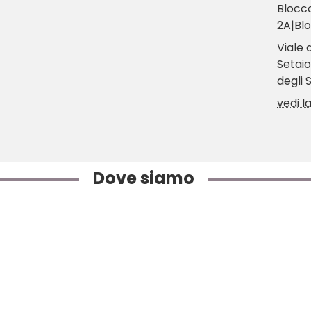
Blocco
2A|Bl
Viale 
Setaio
degli 
vedi 
Dove siamo