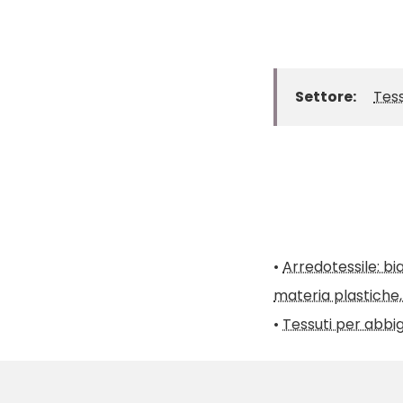
Settore:
Tess
•
Arredotessile: bi
materia plastiche
•
Tessuti per abbi