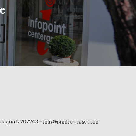
e
Bologna N.207243 –
info@centergross.com