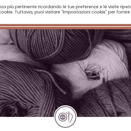
enza più pertinente ricordando le tue preferenze e le visite ripet
ookie. Tuttavia, puoi visitare "Impostazioni cookie" per fornire
Home
Aziende
Il Catalogo
Notizie