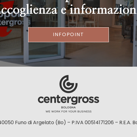
accoglienza e informazion
INFOPOINT
40050 Funo di Argelato (Bo) – P.IVA 00514171206 – R.E.A. 