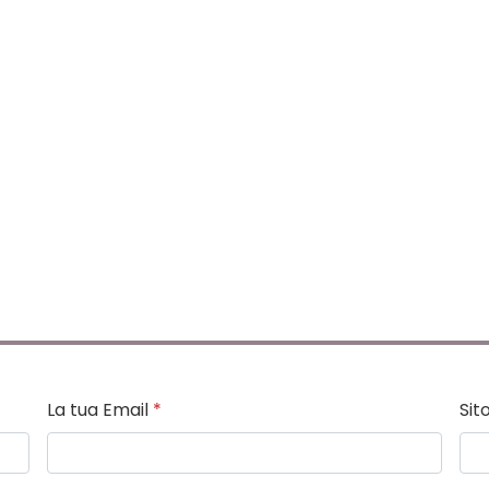
La tua Email
*
Sit