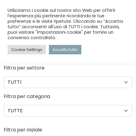
menu
search
account_circle
Utilizziamo i cookie sul nostro sito Web per offrirti
l'esperienza più pertinente ricordando le tue
preferenze e le visite ripetute. Cliccando su “Accetta
tutto” acconsenti all'uso di TUTTI i cookie. Tuttavia,
HOME
/
AZIENDE
puoi visitare "Impostazioni cookie" per fornire un
consenso controllato.
LE AZIENDE
Cookie Settings
Accetta tutto
Filtra per settore
Filtra per categoria
Filtra per iniziale