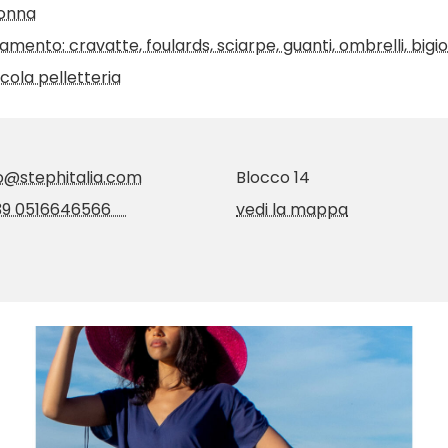
donna
mento: cravatte, foulards, sciarpe, guanti, ombrelli, bigiot
ccola pelletteria
fo@stephitalia.com
Blocco 14
39 0516646566
vedi la mappa