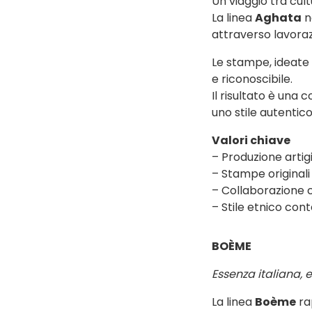
Un viaggio tra cult
La linea
Aghata
n
attraverso lavora
Le stampe, ideate
e riconoscibile.
Il risultato è una 
uno stile autentico
Valori chiave
– Produzione artig
– Stampe original
– Collaborazione co
– Stile etnico co
BOÈME
Essenza italiana, 
La linea
Boème
rap