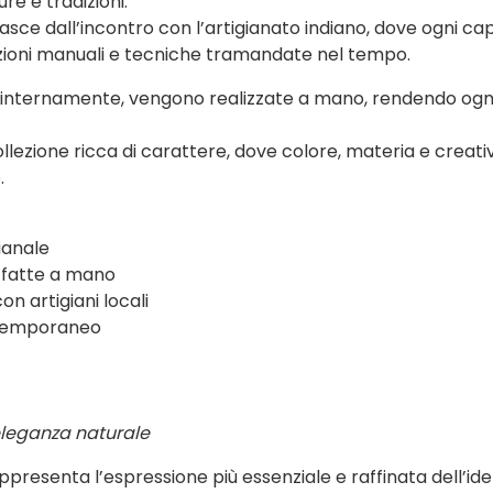
ure e tradizioni.
asce dall’incontro con l’artigianato indiano, dove ogni ca
zioni manuali e tecniche tramandate nel tempo.
 internamente, vengono realizzate a mano, rendendo ogn
collezione ricca di carattere, dove colore, materia e creativ
.
ianale
i fatte a mano
n artigiani locali
ntemporaneo
eleganza naturale
presenta l’espressione più essenziale e raffinata dell’ide