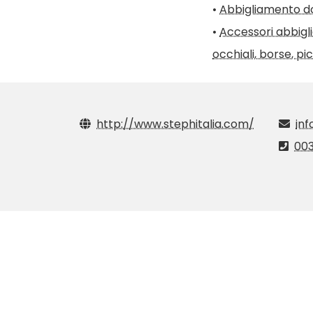
•
Abbigliamento 
•
Accessori abbiglia
occhiali, borse, pi
http://www.stephitalia.com/
in
00