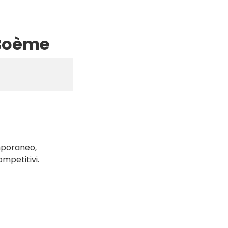
 Boème
emporaneo,
ompetitivi.