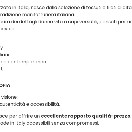
ta in Italia, nasce dalla selezione di tessuti e filati di alta
tradizione manifatturiera italiana.
a cura dei dettagli danno vita a capi versatili, pensati per 
evole.
ly
liani
ale e contemporaneo
rt
OFIA
 visione:
autenticità e accessibilità.
sce per offrire un
eccellente rapporto qualità-prezzo
l Made in Italy accessibili senza compromessi.