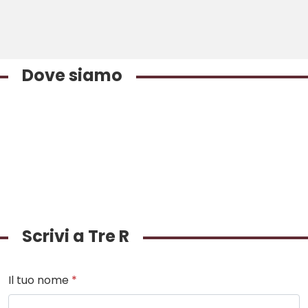
Dove siamo
Scrivi a Tre R
Il tuo nome
*