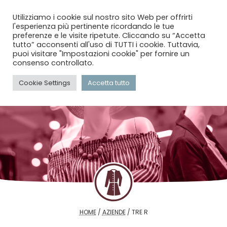
menu
search
account_circle
Utilizziamo i cookie sul nostro sito Web per offrirti
l'esperienza più pertinente ricordando le tue
preferenze e le visite ripetute. Cliccando su “Accetta
tutto” acconsenti all'uso di TUTTI i cookie. Tuttavia,
puoi visitare "Impostazioni cookie" per fornire un
consenso controllato.
Cookie Settings
Accetta tutto
HOME
/
AZIENDE
/
TRE R