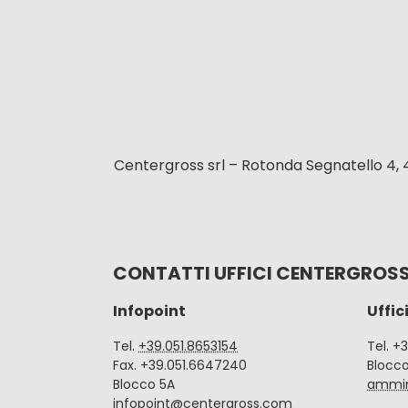
Centergross srl – Rotonda Segnatello 4, 
CONTATTI UFFICI CENTERGROS
Infopoint
Uffic
Tel.
+39.051.8653154
Tel. +
Fax. +39.051.6647240
Blocc
Blocco 5A
ammin
infopoint@centergross.com