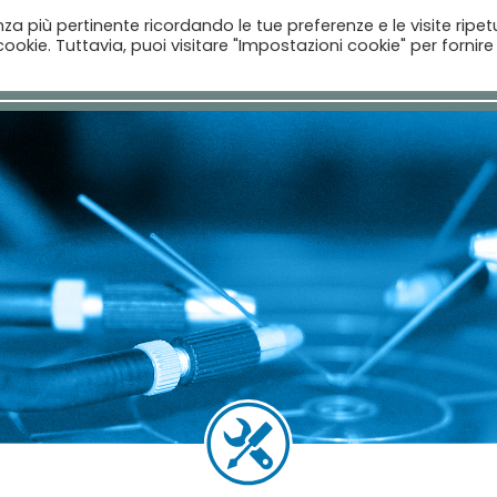
enza più pertinente ricordando le tue preferenze e le visite ripet
ookie. Tuttavia, puoi visitare "Impostazioni cookie" per fornire
Home
Aziende
Il Catalogo
Notizie