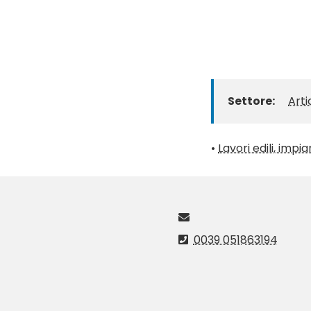
Settore:
Arti
•
Lavori edili, impi
0039 051863194