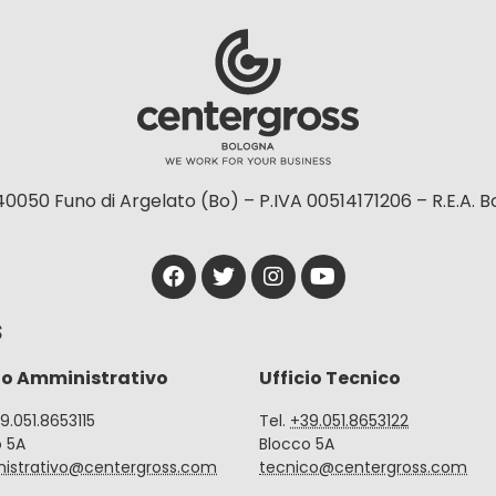
40050 Funo di Argelato (Bo) – P.IVA 00514171206 – R.E.A. 
S
io Amministrativo
Ufficio Tecnico
39.051.8653115
Tel.
+39.051.8653122
o 5A
Blocco 5A
istrativo@centergross.com
tecnico@centergross.com