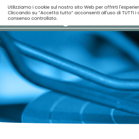
Utilizziamo i cookie sul nostro sito Web per offrirti l'esperi
Cliccando su “Accetta tutto” acconsenti all'uso di TUTTI i c
consenso controllato.