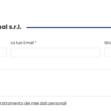
al s.r.l.
La tua Email
*
Sit
l trattamento dei miei dati personali