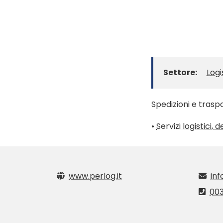
Settore:
Logi
Spedizioni e traspo
•
Servizi logistici, 
www.perlog.it
inf
00