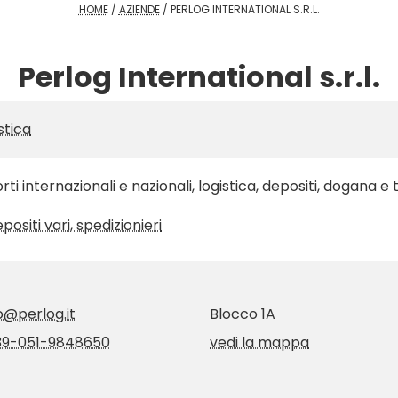
HOME
/
AZIENDE
/
PERLOG INTERNATIONAL S.R.L.
Perlog International s.r.l.
stica
rti internazionali e nazionali, logistica, depositi, dogana e 
depositi vari, spedizionieri
o@perlog.it
Blocco 1A
39-051-9848650
vedi la mappa