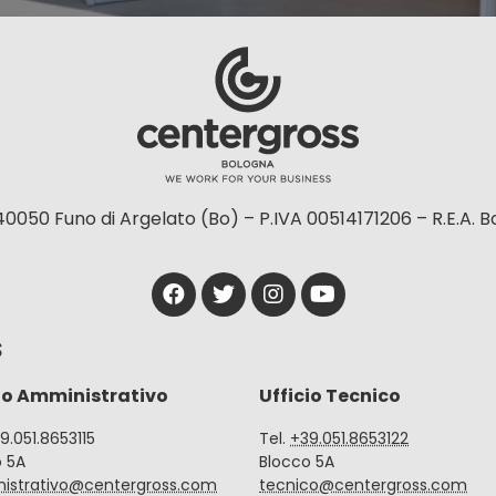
40050 Funo di Argelato (Bo) – P.IVA 00514171206 – R.E.A. 
S
io Amministrativo
Ufficio Tecnico
39.051.8653115
Tel.
+39.051.8653122
o 5A
Blocco 5A
istrativo@centergross.com
tecnico@centergross.com