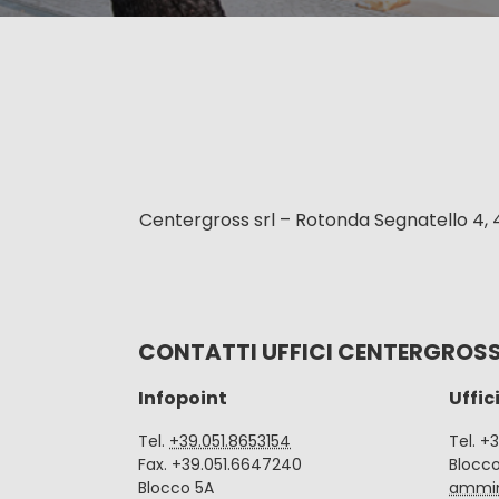
Centergross srl – Rotonda Segnatello 4, 
CONTATTI UFFICI CENTERGROS
Infopoint
Uffic
Tel.
+39.051.8653154
Tel. +
Fax. +39.051.6647240
Blocc
Blocco 5A
ammin