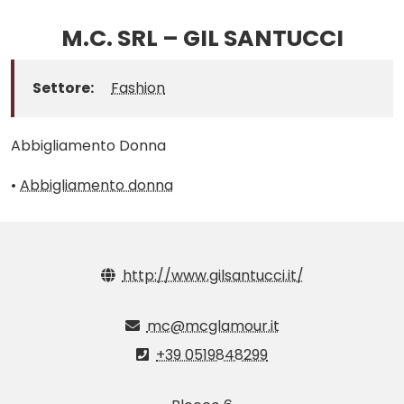
M.C. SRL – GIL SANTUCCI
Settore:
Fashion
Abbigliamento Donna
•
Abbigliamento donna
http://www.gilsantucci.it/
mc@mcglamour.it
+39 0519848299