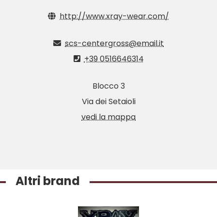
http://www.xray-wear.com/
scs-centergross@email.it
+39 0516646314
Blocco 3
Via dei Setaioli
vedi la mappa
Altri brand