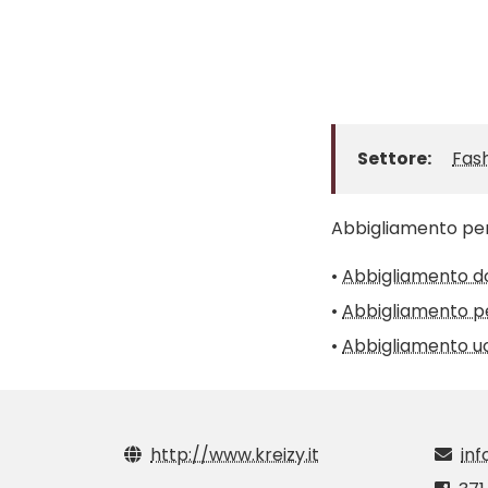
Settore:
Fas
Abbigliamento pers
•
Abbigliamento 
•
Abbigliamento pel
•
Abbigliamento 
http://www.kreizy.it
inf