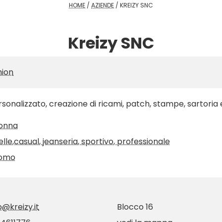
HOME
/
AZIENDE
/
KREIZY SNC
Kreizy SNC
hion
onalizzato, creazione di ricami, patch, stampe, sartoria 
donna
le,casual, jeanseria, sportivo, professionale
uomo
o@kreizy.it
Blocco 16