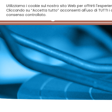
Utilizziamo i cookie sul nostro sito Web per offrirti l'esperi
Cliccando su “Accetta tutto” acconsenti all'uso di TUTTI i c
consenso controllato.