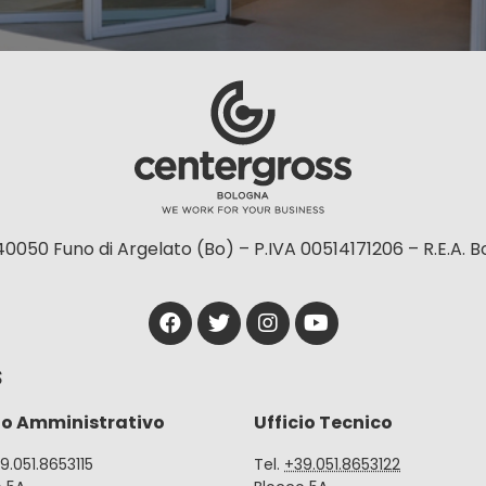
40050 Funo di Argelato (Bo) – P.IVA 00514171206 – R.E.A. 
S
io Amministrativo
Ufficio Tecnico
39.051.8653115
Tel.
+39.051.8653122