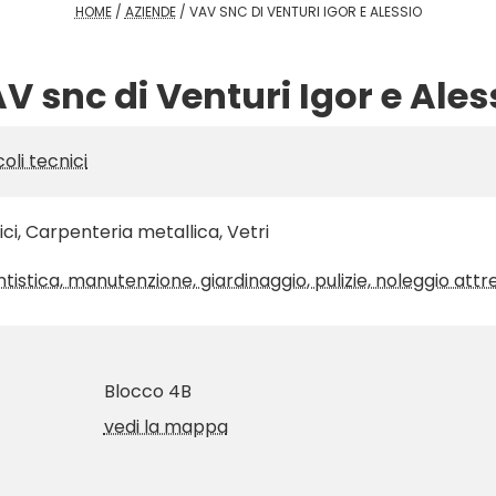
HOME
/
AZIENDE
/
VAV SNC DI VENTURI IGOR E ALESSIO
V snc di Venturi Igor e Ales
coli tecnici
ci, Carpenteria metallica, Vetri
antistica, manutenzione, giardinaggio, pulizie, noleggio att
Blocco 4B
vedi la mappa