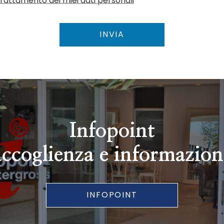
l trattamento dei miei dati personali
INVIA
Infopoint
accoglienza e informazion
INFOPOINT