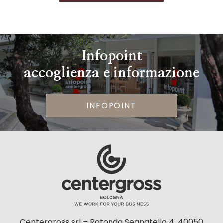
Infopoint
accoglienza e informazione
INFOPOINT
Centergross srl – Rotonda Segnatello 4, 40050