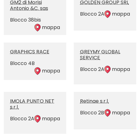
GM2 di Morisi
GOLDEN GROUP SRL
Antonio &C. sas
Blocco 2A
mappa
Blocco 38bis
mappa
GRAPHICS RACE
GREYMY GLOBAL
SERVICE
Blocco 4B
Blocco 2A
mappa
mappa
IMOLA PUNTO NET
Retinae s.r.l.
s.r.l.
Blocco 2B
mappa
Blocco 2A
mappa