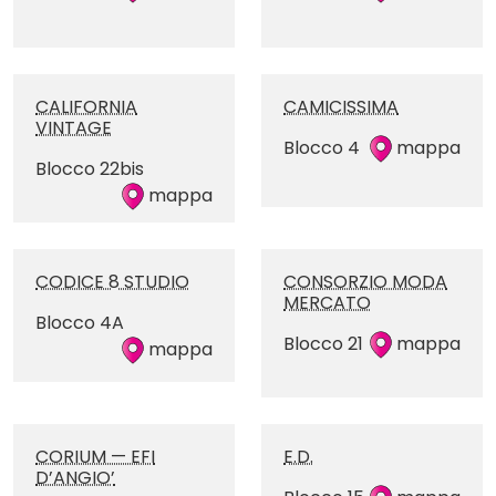
CALIFORNIA
CAMICISSIMA
VINTAGE
Blocco 4
mappa
Blocco 22bis
mappa
CODICE 8 STUDIO
CONSORZIO MODA
MERCATO
Blocco 4A
Blocco 21
mappa
mappa
CORIUM — EFI
E.D.
D’ANGIO’