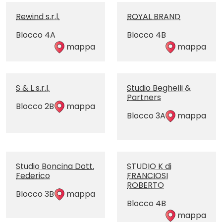
Rewind s.r.l.
ROYAL BRAND
Blocco 4A
Blocco 4B
mappa
mappa
S & L s.r.l.
Studio Beghelli &
Partners
Blocco 2B
mappa
Blocco 3A
mappa
Studio Boncina Dott.
STUDIO K di
Federico
FRANCIOSI
ROBERTO
Blocco 3B
mappa
Blocco 4B
mappa