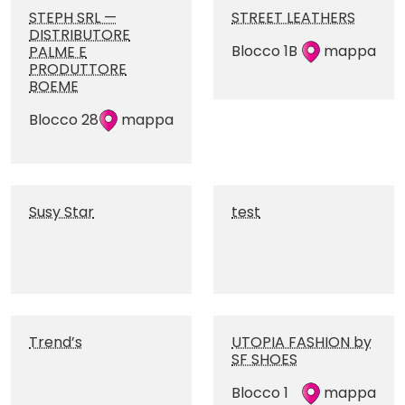
STEPH SRL —
STREET LEATHERS
DISTRIBUTORE
Blocco 1B
mappa
PALME E
PRODUTTORE
BOEME
Blocco 28
mappa
Susy Star
test
Trend’s
UTOPIA FASHION by
SF SHOES
Blocco 1
mappa