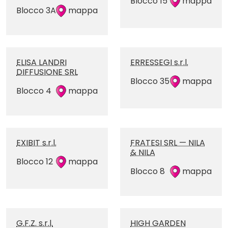
Blocco 15
mappa
Blocco 3A
mappa
ELISA LANDRI
ERRESSEGI s.r.l.
DIFFUSIONE SRL
Blocco 35
mappa
Blocco 4
mappa
EXIBIT s.r.l.
FRATESI SRL — NILA
& NILA
Blocco 12
mappa
Blocco 8
mappa
G.F.Z. s.r.l.
HIGH GARDEN