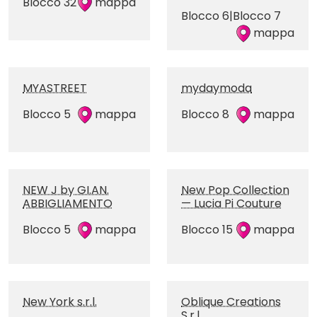
Blocco 32
mappa
Blocco 6|Blocco 7
mappa
MYASTREET
mydaymoda
Blocco 5
mappa
Blocco 8
mappa
NEW J by GI.AN.
New Pop Collection
ABBIGLIAMENTO
— Lucia Pi Couture
Blocco 5
mappa
Blocco 15
mappa
New York s.r.l.
Oblique Creations
S.r.l.