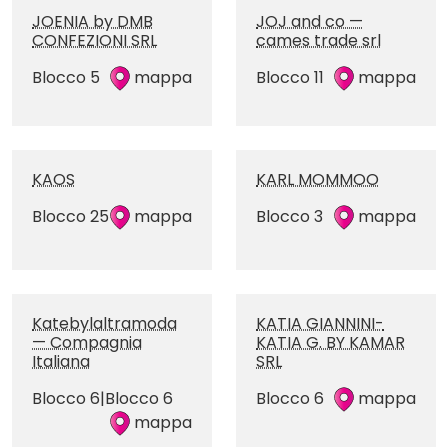
JOENIA by DMB
JOJ and co —
CONFEZIONI SRL
cames trade srl
Blocco 5
mappa
Blocco 11
mappa
KAOS
KARL MOMMOO
Blocco 25
mappa
Blocco 3
mappa
Katebylaltramoda
KATIA GIANNINI-
— Compagnia
KATIA G. BY KAMAR
Italiana
SRL
Blocco 6|Blocco 6
Blocco 6
mappa
mappa