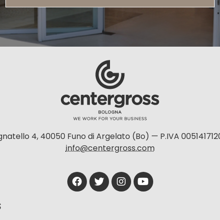
natello 4, 40050 Funo di Argelato (Bo) — P.IVA 005141712
info@centergross.com
S