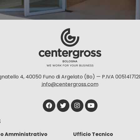
natello 4, 40050 Funo di Argelato (Bo) — P.IVA 005141712
info@centergross.com
S
io Amministrativo
Ufficio Tecnico