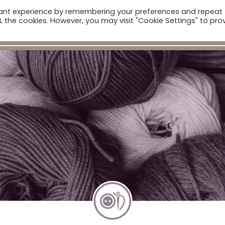
vant experience by remembering your preferences and repeat
ALL the cookies. However, you may visit "Cookie Settings" to pro
Компан