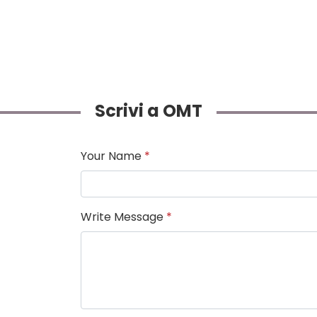
Scrivi a OMT
Your Name
*
Write Message
*