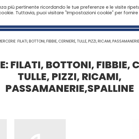
enza più pertinente ricordando le tue preferenze e le visite ripet
ookie. Tuttavia, puoi visitare "Impostazioni cookie" per fornire
Home
Aziende
Il Catalogo
Notizie
ERCERIE: FILATI, BOTTONI, FIBBIE, CERNIERE, TULLE, PIZZI, RICAMI, PASSAMANERI
: FILATI, BOTTONI, FIBBIE, 
TULLE, PIZZI, RICAMI,
PASSAMANERIE,SPALLINE