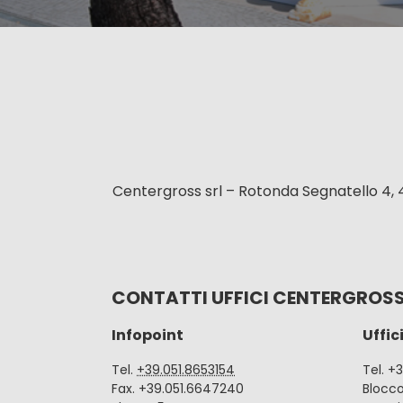
Centergross srl – Rotonda Segnatello 4, 
CONTATTI UFFICI CENTERGROS
Infopoint
Uffic
Tel.
+39.051.8653154
Tel. +
Fax. +39.051.6647240
Blocc