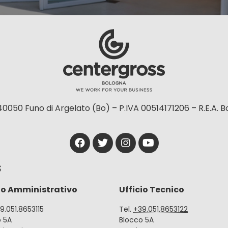
40050 Funo di Argelato (Bo) – P.IVA 00514171206 – R.E.A. 
S
io Amministrativo
Ufficio Tecnico
39.051.8653115
Tel.
+39.051.8653122
o 5A
Blocco 5A