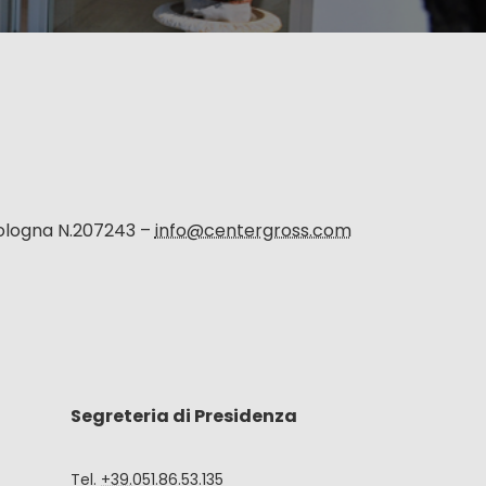
Bologna N.207243 –
info@centergross.com
Segreteria di Presidenza
Tel.
+39.
051.86.53.135