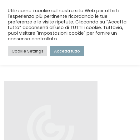
menu
search
account_circle
Utilizziamo i cookie sul nostro sito Web per offrirti
l'esperienza più pertinente ricordando le tue
preferenze e le visite ripetute. Cliccando su “Accetta
tutto” acconsenti all'uso di TUTTI i cookie. Tuttavia,
HOME
/
ABBIGLIAMENTO INTIMO
puoi visitare "Impostazioni cookie" per fornire un
consenso controllato.
ABBIGLIAMENTO INTIMO
Cookie Settings
Accetta tutto